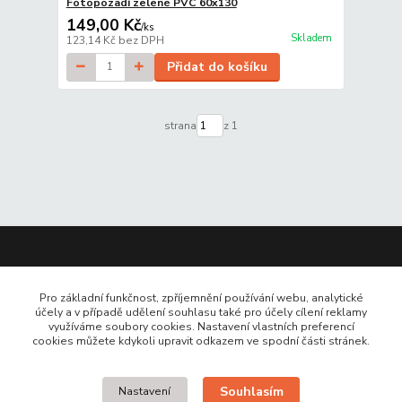
Fotopozadí zelené PVC 60x130
149,00 Kč
/
ks
Skladem
123,14 Kč
bez DPH
Přidat do košíku
strana
z 1
Kontakt
Pro základní funkčnost, zpříjemnění používání webu, analytické
účely a v případě udělení souhlasu také pro účely cílení reklamy
+420 737377568
využíváme soubory cookies. Nastavení vlastních preferencí
cookies můžete kdykoli upravit odkazem ve spodní části stránek.
info@foto-eshop.cz
Souhlasím
Nastavení