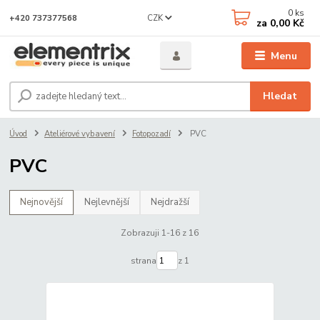
0
ks
CZK
+420 737377568
za
0,00 Kč
Menu
Hledat
Úvod
Ateliérové vybavení
Fotopozadí
PVC
PVC
Nejnovější
Nejlevnější
Nejdražší
Zobrazuji 1-16 z 16
strana
z 1